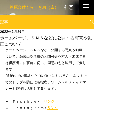
​ 芦原会館くらしき東（庄）
記事
2022年3月29日
ホームページ、ＳＮＳなどに公開する写真や動
画について
ホームページ、ＳＮＳなどに公開する写真や動画に
ついて、顔露出や名前の公開可否を本人（未成年者
は保護者）に事前に伺い、同意のもと運用して参り
ます。
 道場内での事故やケガの防止はもちろん、ネット上
でのトラブル防止にも徹底、ソーシャルメディアマ
ナーも遵守し活動して参ります。
Ｆａｃｅｂｏｏｋ：
リンク
Ｉｎｓｔａｇｒａｍ：
リンク