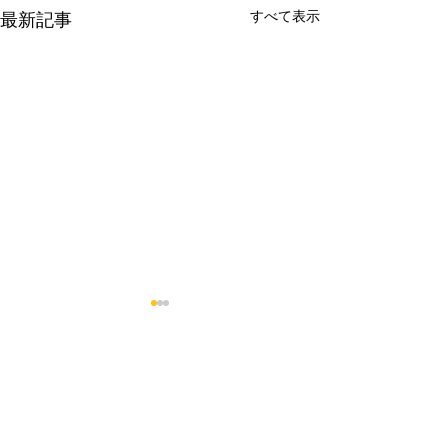
すべて表示
最新記事
２０２６夏 審査会＋総本
２０２６年中国
部 師範代稽古 くらしき東
ＢＡＫＩトーナ
支部 参戦！
ｎ広島 くらしき
コメント
炎暑に負けじと日頃の成果を
中国地区ＳＡＢＡ
戦！
発揮するため１４名が挑戦！
メント（２０２６
審査後は、総本部・原師範代
８）ｉｎ広島グリ