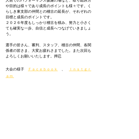
人前でのパフォーマンス披露の場など、取り組み方
や目的は様々であり成長のポイントも様々です。く
らしき東支部の仲間との稽古の延長が、それぞれの
目標と成長のポイントです。
２０２６年度もしっかり稽古を積み、努力と小さく
ても確実な一歩、自信と成長へつなげていきましょ
う。
選手の皆さん、審判、スタッフ、稽古の仲間、各関
係者の皆さま、大変お疲れさまでした。また次回も
よろしくお願いいたします。押忍
大会の様子　
Ｆａｃｅｂｏｏｋ
、　
Ｉｎｓｔｇｒ
ａｍ 