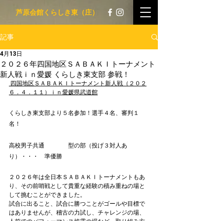
​ 芦原会館くらしき東（庄）
記事
4月13日
２０２６年四国地区ＳＡＢＡＫＩトーナメント
新人戦ｉｎ愛媛 くらしき東支部 参戦！
 四国地区ＳＡＢＡＫＩトーナメント新人戦（２０２
６．４．１１）ｉｎ愛媛県武道館
くらしき東支部より５名参加！選手４名、審判１
名！
高校男子共通　　　　型の部（投げ３対人あ
り）・・・　準優勝
２０２６年は全日本ＳＡＢＡＫＩトーナメントもあ
り、その前哨戦として貴重な経験の積み重ねの場と
して挑むことができました。
試合に出ること、試合に勝つことがゴールや目標で
はありませんが、稽古の力試し、チャレンジの場、