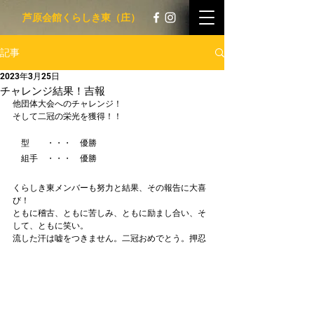
​ 芦原会館くらしき東（庄）
記事
2023年3月25日
チャレンジ結果！吉報
他団体大会へのチャレンジ！
そして二冠の栄光を獲得！！
　型　　・・・　優勝
　組手　・・・　優勝
くらしき東メンバーも努力と結果、その報告に大喜
び！
ともに稽古、ともに苦しみ、ともに励まし合い、そ
して、ともに笑い。
流した汗は嘘をつきません。二冠おめでとう。押忍