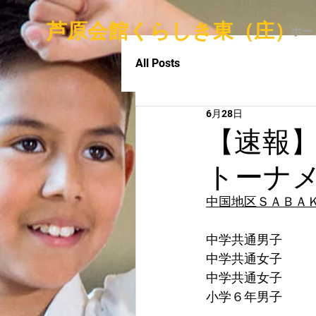
​ 芦原会館くらしき東（庄）
ホー
All Posts
6月28日
【速報】
トーナ
中国地区ＳＡＢＡ
中学共通男子　　
中学共通女子　　
中学共通女子　　　
小学６年男子　　　