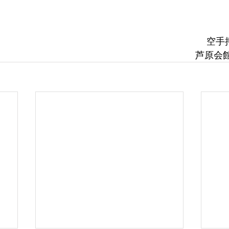
空手
芦原会