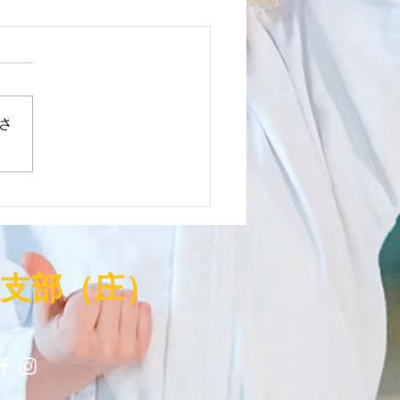
０２６年中国地区ＳＡＢＡ
Ｉトーナメントｉｎ広島 く
しき東支部 参戦！
国地区ＳＡＢＡＫＩトーナメン
（２０２６．６．２８）ｉｎ広
さ
グリーンアリーナ くらしき東
部より６名参加！選手５名、審
１名！ 中学共通男子
の部（実戦１対人あ
）・・・ 優勝 中学共通女
 型の部（実戦１対人あ
）・・・ 優勝 中学共通女
東支部（庄）
 組手の部
・・・・・・・・・ 優勝 小
６年男子 組手の部
・・・・・・・・・ 準優勝
殊勲！三冠を達成しました。
月の