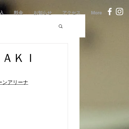
込
料金
お知らせ
アクセス
More
ＢＡＫＩ
ーンアリーナ