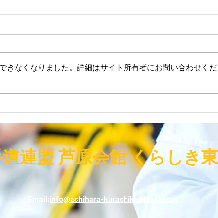
０
２０２６夏 審査会＋総本部
２
師範代稽古 くらしき東支部
Ｋ
参戦！
ら
炎暑に負けじと日頃の成果を発揮
中
するため１４名が挑戦！ 審査後
ト
できなくなりました。詳細はサイト所有者にお問い合わせくだ
は、総本部・原師範代による指導
島
稽古。サイドへの入り方のコツ、
支
カッテッィングキック、カッティ
判
ングキック後のアクションなど。
型
支
分かりやすく為になる技術指導で
り
した。押忍 審査会、合同稽古の
子
様子 Ｆａｃｅｂｏｏｋ 、 Ｉ
り
手道連盟 芦原会館 くらしき
ｎｓｔｇｒａｍ ２０２６．７．
子
２６ 空手押し（推し）の会 芦原
・
会館 くらしき東支部
学
・
Email:
info@ashihara-kurashiki-higashi.org
大
９